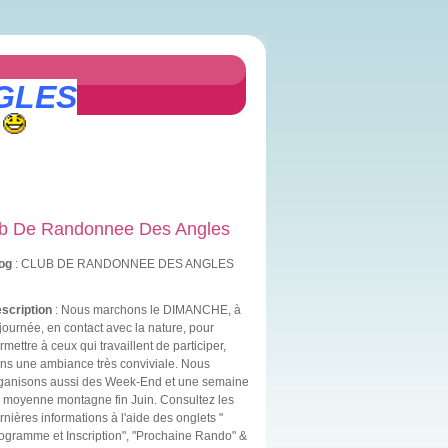
GLES
b De Randonnee Des Angles
og
: CLUB DE RANDONNEE DES ANGLES
scription
: Nous marchons le DIMANCHE, à
 journée, en contact avec la nature, pour
rmettre à ceux qui travaillent de participer,
ns une ambiance très conviviale. Nous
ganisons aussi des Week-End et une semaine
 moyenne montagne fin Juin. Consultez les
rnières informations à l'aide des onglets "
ogramme et Inscription", "Prochaine Rando" &