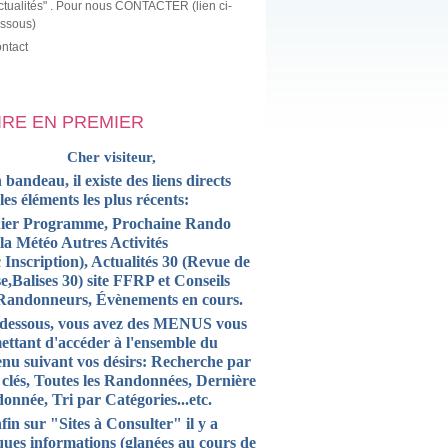
ctualités" . Pour nous CONTACTER (lien ci-
ssous)
ntact
LIRE EN PREMIER
Cher visiteur,
 bandeau, il existe des liens directs
 les
éléments
les plus récents:
ier Programme, Prochaine Rando
la Météo Autres Activités
 Inscription),
Actualités
30 (Revue de
e,Balises 30) site FFRP et
Conseils
Randonneurs, Évènements en cours.
-dessous, vous avez des MENUS vous
ettant d'accéder à l'ensemble du
enu suivant vos désirs: Recherche par
 clés, Toutes les Randonnées, Dernière
onnée, Tri par Catégories...etc.
fin sur "Sites à Consulter" il y a
ques informations (glanées au cours de