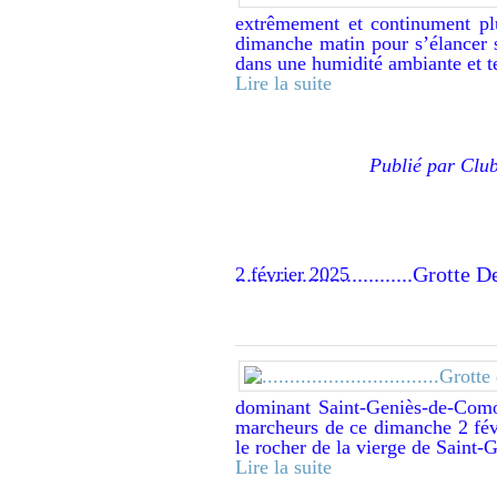
extrêmement et continument plu
dimanche matin pour s’élancer su
dans une humidité ambiante et te
Lire la suite
Publié par Clu
................................Grot
2 février 2025
dominant Saint-Geniès-de-Comol
marcheurs de ce dimanche 2 févr
le rocher de la vierge de Saint-G
Lire la suite