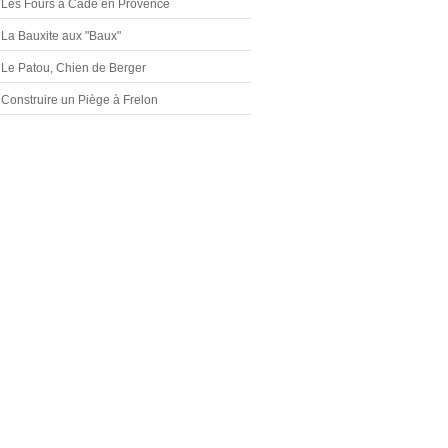
Les Fours à Cade en Provence
La Bauxite aux "Baux"
Le Patou, Chien de Berger
Construire un Piège à Frelon