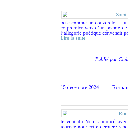
pèse comme un couvercle … » L
ce premier vers d’un poème de 
l’allégorie poétique convenait pa
Lire la suite
Publié par Clu
..................................
15 décembre 2024
le vent du Nord annoncé avec r
journée pour cette dernière ran