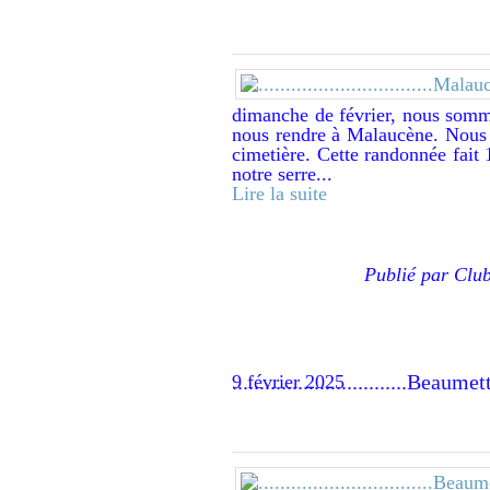
dimanche de février, nous somm
nous rendre à Malaucène. Nous 
cimetière. Cette randonnée fait
notre serre...
Lire la suite
Publié par Clu
................................Be
9 février 2025