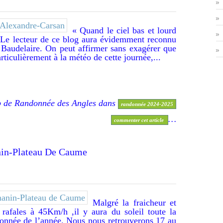
« Quand le ciel bas et lourd
e lecteur de ce blog aura évidemment reconnu
Baudelaire. On peut affirmer sans exagérer que
rticulièrement à la météo de cette journée,...
b de Randonnée des Angles
dans
randonnée 2024-2025
…
commenter cet article
..Romanin-Plateau De Caume
Malgré la fraicheur et
afales à 45Km/h ,il y aura du soleil toute la
donnée de l’année. Nous nous retrouverons 17 au