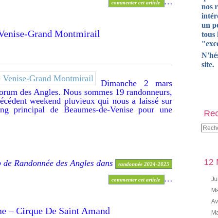
…
commenter cet article
nos 
intér
un pe
s De Venise-Grand Montmirail
tous 
"exce
N'hé
site.
Dimanche 2 mars
forum des Angles. Nous sommes 19 randonneurs,
récédent weekend pluvieux qui nous a laissé sur
king principal de Beaumes-de-Venise pour une
Rec
12 
b de Randonnée des Angles
dans
randonnée 2024-2025
…
Ju
commenter cet article
Ma
Av
alaucène – Cirque De Saint Amand
Ma