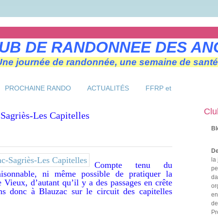
UB DE RANDONNEE DES AN
Une journée de randonnée, une semaine de santé
PROCHAINE RANDO
ACTUALITÉS
FFRP et
Clu
auzac-Sagriès-Les Capitelles
Bl
De
la
Compte tenu du
pe
raisonnable, ni même possible de pratiquer la
da
Vieux, d’autant qu’il y a des passages en crête
or
ns donc à Blauzac sur le circuit des capitelles
en
de
Pr