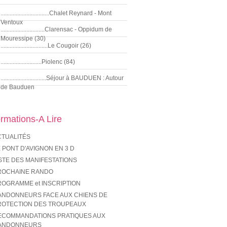
................................Chalet Reynard - Mont
Ventoux
.............................Clarensac - Oppidum de
Mouressipe (30)
...............................Le Cougoir (26)
...........................Piolenc (84)
..............................Séjour à BAUDUEN : Autour
de Bauduen
ormations-A Lire
CTUALITÉS
 PONT D'AVIGNON EN 3 D
STE DES MANIFESTATIONS
ROCHAINE RANDO
ROGRAMME et INSCRIPTION
ANDONNEURS FACE AUX CHIENS DE
ROTECTION DES TROUPEAUX
ECOMMANDATIONS PRATIQUES AUX
ANDONNEURS