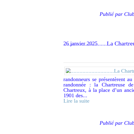
Publié par Clu
.............................La Ch
26 janvier 2025
randonneurs se présentèrent au
randonnée : la Chartreuse d
Chartreux, à la place d’un anci
1901 des...
Lire la suite
Publié par Clu