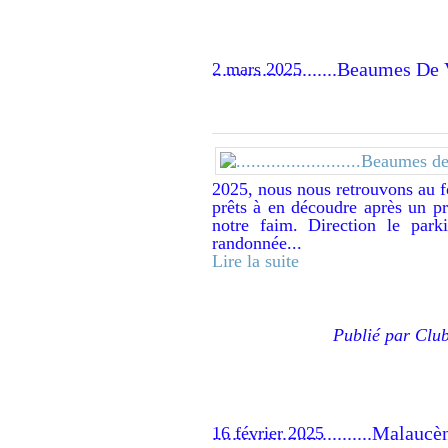
.........................Beaume
2 mars 2025
2025, nous nous retrouvons au 
prêts à en découdre après un p
notre faim. Direction le par
randonnée...
Lire la suite
Publié par Clu
................................M
16 février 2025