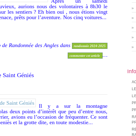
Après un samedi
vieux, aurions nous des volontaires à 8h30 le
r les sentiers ? Eh bien oui , nous étions vingt
nace, prêts pour l’aventure. Nos cinq voitures...
b de Randonnée des Angles
dans
randonnée 2024-2025
…
commenter cet article
Inf
te De Saint Géniés
A
LE
LI
P
Il y a sur la montagne
P
as deux points d’intérêt que peu d’entre nous,
ier, avions eu l’occasion de fréquenter. Ce sont
R
eniès et la grotte dite, en toute modestie...
P
R
R