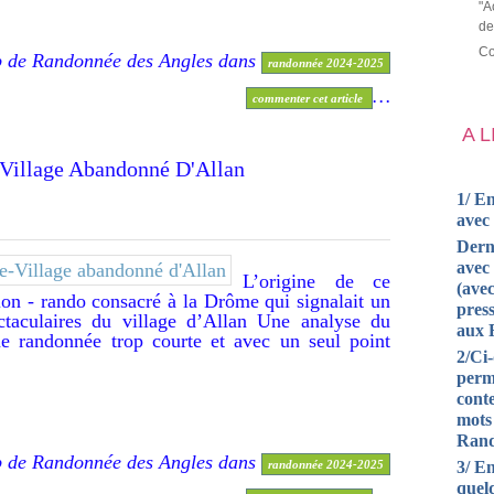
"A
de
Co
b de Randonnée des Angles
dans
randonnée 2024-2025
…
commenter cet article
A 
eluche-Village Abandonné D'Allan
1/ En
avec
Dern
avec 
L’origine de ce
(avec
on - rando consacré à la Drôme qui signalait un
press
ctaculaires du village d’Allan Une analyse du
aux 
e randonnée trop courte et avec un seul point
2/Ci
perm
cont
mots
Rand
b de Randonnée des Angles
dans
randonnée 2024-2025
3/ En
quel