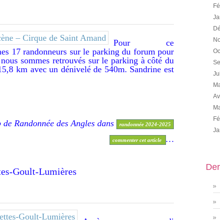
Fé
Ja
Dé
No
Pour ce
es 17 randonneurs sur le parking du forum pour
Oc
nous sommes retrouvés sur le parking à côté du
Se
 15,8 km avec un dénivelé de 540m. Sandrine est
Ju
Ma
Av
Ma
Fé
b de Randonnée des Angles
dans
randonnée 2024-2025
Ja
…
commenter cet article
Der
aumettes-Goult-Lumières