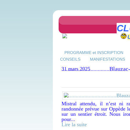
CL
PROGRAMME et INSCRIPTION
CONSEILS
MANIFESTATIONS
.................................Bl
31 mars 2025
Mistral attendu, il n’est ni 
randonnée prévue sur Oppède le 
sur un sentier étroit. Nous iro
pour...
Lire la suite