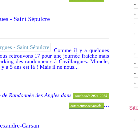
llargues - Saint Sépulcre
Comme il y a quelques
ous retrouvons 17 pour une journée fraiche mais
parking des randonneurs à Cavillargues. Miracle,
 y a 5 ans est là ! Mais il ne nous...
b de Randonnée des Angles
dans
randonnée 2024-2025
…
commenter cet article
Sit
int Alexandre-Carsan