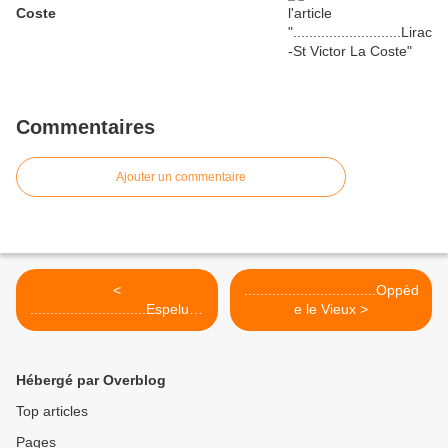
Coste
Commentaires
Ajouter un commentaire
<
.................................Oppèd
.............................Espeluch
e le Vieux >
e-Village abandonné d'Allan
Hébergé par Overblog
Top articles
Pages