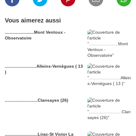
Vous aimerez aussi
........................Mont Ventoux -
Observatoire
..........................Alleins-Vernègues ( 13
)
...........................Clansayes (26)
...........................Lirac-St Victor La