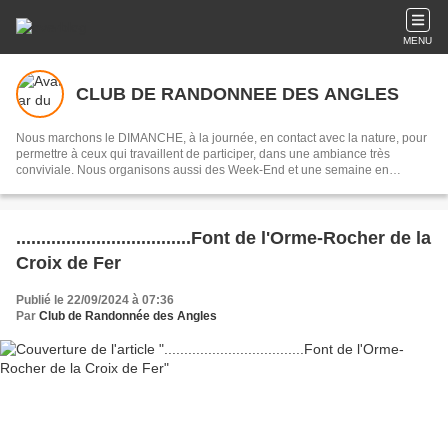
MENU
CLUB DE RANDONNEE DES ANGLES
Nous marchons le DIMANCHE, à la journée, en contact avec la nature, pour
permettre à ceux qui travaillent de participer, dans une ambiance très
conviviale. Nous organisons aussi des Week-End et une semaine en
moyenne montagne fin Juin. Consultez les dernières informations à l'aide
des onglets " Programme et Inscription", "Prochaine Rando" & "Actualités" .
Pour nous CONTACTER (lien ci-dessous)
...................................Font de l'Orme-Rocher de la
Croix de Fer
Publié le 22/09/2024 à 07:36
Par
Club de Randonnée des Angles