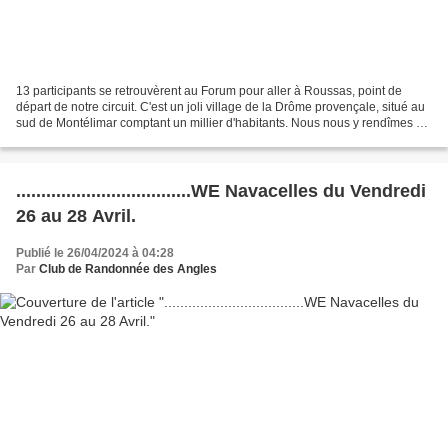
13 participants se retrouvèrent au Forum pour aller à Roussas, point de
départ de notre circuit. C'est un joli village de la Drôme provençale, situé au
sud de Montélimar comptant un millier d'habitants. Nous nous y rendîmes en
moins d'une heure par l'autoroute....
...................................WE Navacelles du Vendredi
26 au 28 Avril.
Publié le 26/04/2024 à 04:28
Par
Club de Randonnée des Angles