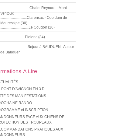
................................Chalet Reynard - Mont
Ventoux
.............................Clarensac - Oppidum de
Mouressipe (30)
...............................Le Cougoir (26)
...........................Piolenc (84)
..............................Séjour à BAUDUEN : Autour
de Bauduen
ormations-A Lire
CTUALITÉS
 PONT D'AVIGNON EN 3 D
STE DES MANIFESTATIONS
ROCHAINE RANDO
ROGRAMME et INSCRIPTION
ANDONNEURS FACE AUX CHIENS DE
ROTECTION DES TROUPEAUX
ECOMMANDATIONS PRATIQUES AUX
ANDONNEURS