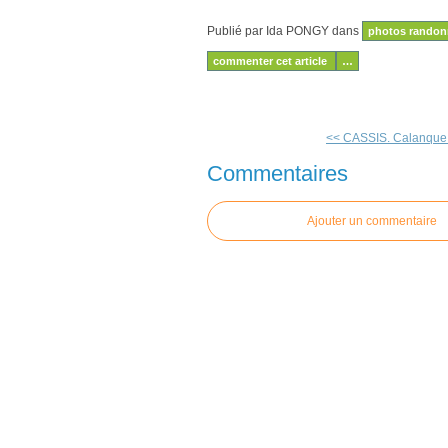
Publié par Ida PONGY
dans
photos randon
commenter cet article
…
<< CASSIS. Calanque
Commentaires
Ajouter un commentaire