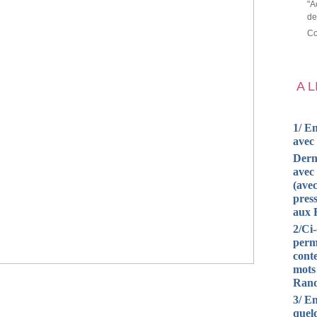
"A
de
Co
A 
1/ En
avec
Dern
avec 
(avec
press
aux 
2/Ci
perm
cont
mots
Rand
3/ En
quel