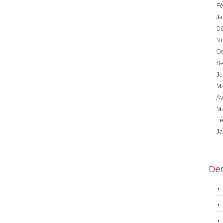
Fé
Ja
Dé
No
Oc
Se
Ju
Ma
Av
Ma
Fé
Ja
Der