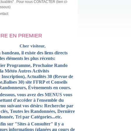
ctualités" . Pour nous CONTACTER (lien ci-
ssous)
ntact
LIRE EN PREMIER
Cher visiteur,
 bandeau, il existe des liens directs
 les
éléments
les plus récents:
ier Programme, Prochaine Rando
la Météo Autres Activités
 Inscription),
Actualités
30 (Revue de
e,Balises 30) site FFRP et
Conseils
Randonneurs, Évènements en cours.
-dessous, vous avez des MENUS vous
ettant d'accéder à l'ensemble du
enu suivant vos désirs: Recherche par
 clés, Toutes les Randonnées, Dernière
onnée, Tri par Catégories...etc.
fin sur "Sites à Consulter" il y a
ques informations (glanées au cours de