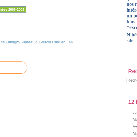
nos 
intér
nées 2006-2008
un pe
tous 
"exce
N'hé
site.
 de Lumigny.
Plateau du Vercors sud en... >>
Rec
12 
Ju
Ma
Av
Ma