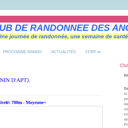
UB DE RANDONNEE DES AN
Une journée de randonnée, une semaine de santé
PROCHAINE RANDO
ACTUALITÉS
FFRP et
Clu
Bl
NIN D'APT).
De
la
pe
nivelé: 700m - Moyenne+
da
or
en
de
Pr