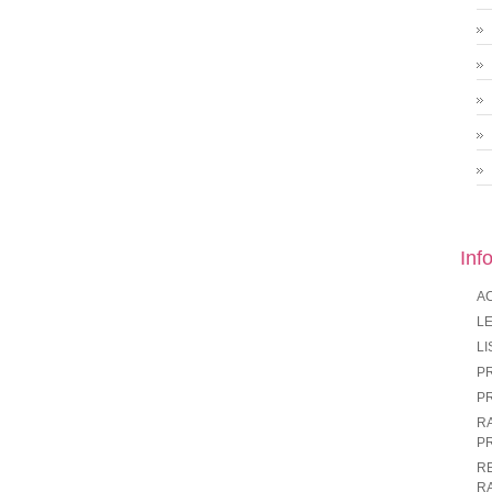
Inf
A
LE
LI
P
P
R
P
R
R