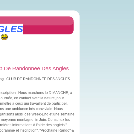
GLES
b De Randonnee Des Angles
og
: CLUB DE RANDONNEE DES ANGLES
scription
: Nous marchons le DIMANCHE, à
 journée, en contact avec la nature, pour
rmettre à ceux qui travaillent de participer,
ns une ambiance très conviviale. Nous
ganisons aussi des Week-End et une semaine
 moyenne montagne fin Juin. Consultez les
rnières informations à l'aide des onglets "
ogramme et Inscription", "Prochaine Rando" &