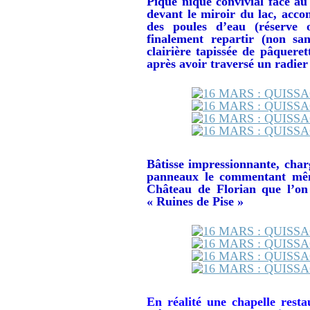
Pique nique convivial face a
devant le miroir du lac, acco
des poules d’eau (réserve o
finalement repartir (non san
clairière tapissée de pâquere
après avoir traversé un radier
Bâtisse impressionnante, charg
panneaux le commentant mêm
Château de Florian que l’on 
« Ruines de Pise »
En réalité une chapelle restau