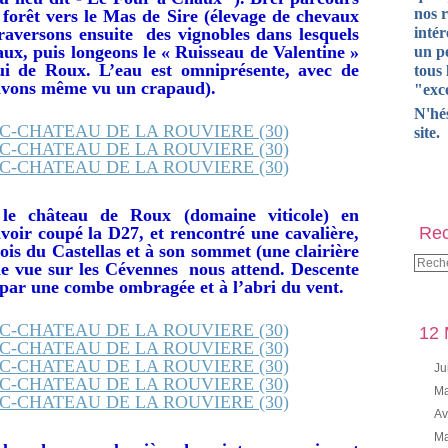
nos 
forêt vers le Mas de Sire (élevage de chevaux
traversons ensuite des vignobles dans lesquels
intér
eaux, puis longeons le « Ruisseau de Valentine »
un pe
lui de Roux. L’eau est omniprésente, avec de
tous 
avons même vu un crapaud).
"exce
N'hé
site.
le château de Roux (domaine viticole) en
voir coupé la D27, et rencontré une cavalière,
Rec
is du Castellas et à son sommet (une clairière
e vue sur les Cévennes nous attend. Descente
 par une combe ombragée et à l’abri du vent.
12 
Ju
Ma
Av
Ma