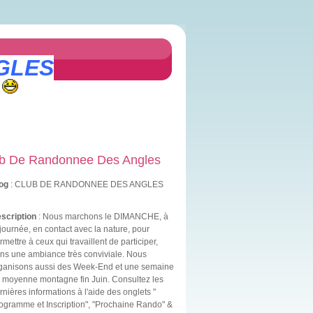
GLES
b De Randonnee Des Angles
og
: CLUB DE RANDONNEE DES ANGLES
scription
: Nous marchons le DIMANCHE, à
 journée, en contact avec la nature, pour
rmettre à ceux qui travaillent de participer,
ns une ambiance très conviviale. Nous
ganisons aussi des Week-End et une semaine
 moyenne montagne fin Juin. Consultez les
rnières informations à l'aide des onglets "
ogramme et Inscription", "Prochaine Rando" &