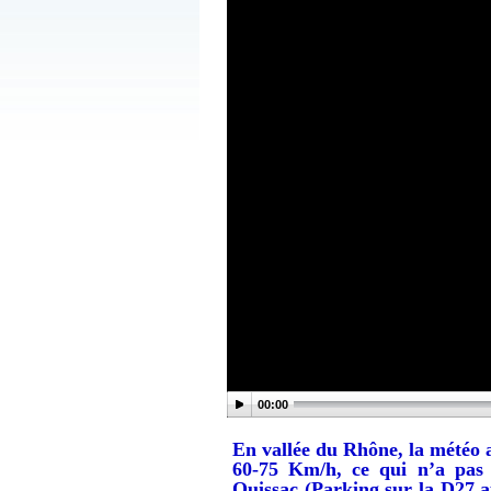
00:00
En vallée du Rhône, la météo a
60-75 Km/h, ce qui n’a pas
Quissac (Parking sur la D27 a