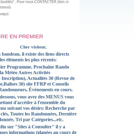
ctualités" . Pour nous CONTACTER (lien ci-
ssous)
ntact
LIRE EN PREMIER
Cher visiteur,
 bandeau, il existe des liens directs
 les
éléments
les plus récents:
ier Programme, Prochaine Rando
la Météo Autres Activités
 Inscription),
Actualités
30 (Revue de
e,Balises 30) site FFRP et
Conseils
Randonneurs, Évènements en cours.
-dessous, vous avez des MENUS vous
ettant d'accéder à l'ensemble du
enu suivant vos désirs: Recherche par
 clés, Toutes les Randonnées, Dernière
onnée, Tri par Catégories...etc.
fin sur "Sites à Consulter" il y a
ques informations (glanées au cours de