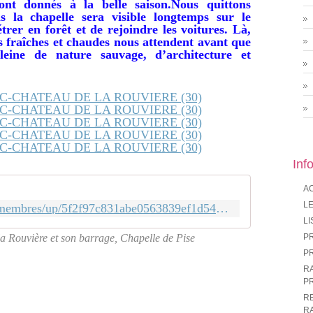
nt donnés à la belle saison.Nous quittons
s la chapelle sera visible longtemps sur le
er en forêt et de rejoindre les voitures. Là,
 fraîches et chaudes nous attendent avant que
leine de nature sauvage, d’architecture et
Inf
A
LE
http://sd-6.archive-host.com/membres/up/5f2f97c831abe0563839ef1d54a4b5f80da80d03/Texte/Quissac-La_Rouviere-Commentaires.pdf
LI
a Rouvière et son barrage, Chapelle de Pise
P
P
R
P
R
R