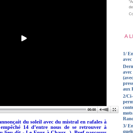
"A
de
Co
A 
1/ En
avec
Dern
avec 
(avec
press
aux 
2/Ci
perm
cont
00:00
mots
Rand
nnonçait du soleil avec du mistral en rafales à
3/ En
 empêché 14 d’entre nous de se retrouver à
quel
u lieu dit - Le Four à Chaux ). Bref parcours