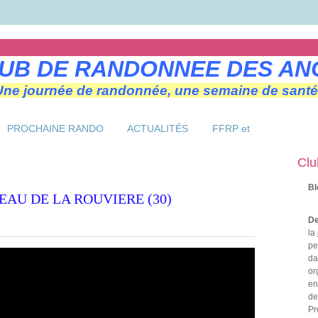
UB DE RANDONNEE DES AN
Une journée de randonnée, une semaine de santé
PROCHAINE RANDO
ACTUALITÉS
FFRP et
Clu
Bl
EAU DE LA ROUVIERE (30)
De
la
pe
da
or
en
de
Pr