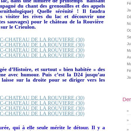
u lac, dans une lumière de printemps naissant
Fé
mpagné du chant des grenouilles et des appels
rnithologique) Quelle sérénité ! Il faudra
Ja
s visiter les rives du lac et découvrir une
Dé
ttes sauvages) pour le château de la Rouvière
No
 sur le Crieulon.
Oc
Se
Ju
Ma
Av
Ma
ée d’Histoire, et surtout « bien habitée » des
Fé
e avec humour. Puis c’est la D24 jusqu’au
Ja
laisse sur la droite pour se diriger vers les
Der
rée, qui à elle seule mérite le détour. Il y a