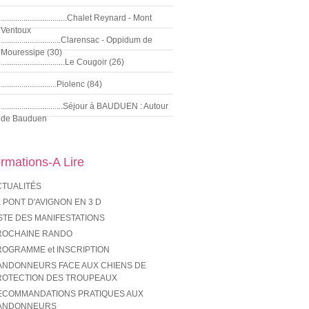
................................Chalet Reynard - Mont
Ventoux
.............................Clarensac - Oppidum de
Mouressipe (30)
...............................Le Cougoir (26)
...........................Piolenc (84)
..............................Séjour à BAUDUEN : Autour
de Bauduen
ormations-A Lire
CTUALITÉS
 PONT D'AVIGNON EN 3 D
STE DES MANIFESTATIONS
ROCHAINE RANDO
ROGRAMME et INSCRIPTION
ANDONNEURS FACE AUX CHIENS DE
ROTECTION DES TROUPEAUX
ECOMMANDATIONS PRATIQUES AUX
ANDONNEURS