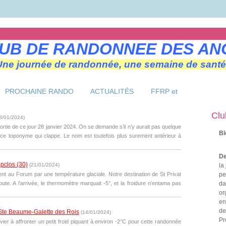
UB DE RANDONNEE DES AN
Une journée de randonnée, une semaine de santé
PROCHAINE RANDO
ACTUALITÉS
FFRP et
Clu
8/01/2024
)
ortie de ce jour 28 janvier 2024. On se demande s’il n’y aurait pas quelque
Bl
ce toponyme qui clappe. Le nom est toutefois plus surement antérieur à
De
hampclos (30)
(
21/01/2024
)
la
t au Forum par une température glaciale. Notre destination de St Privat
pe
ute. A l’arrivée, le thermomètre marquait -5°, et la froidure n’entama pas
da
or
en
de
-Visite Ste Beaume-Galette des Rois
(
14/01/2024
)
Pr
er à affronter un petit froid piquant à environ -2°C pour cette randonnée