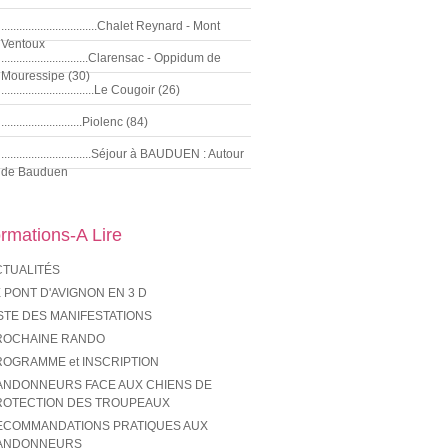
................................Chalet Reynard - Mont
Ventoux
.............................Clarensac - Oppidum de
Mouressipe (30)
...............................Le Cougoir (26)
...........................Piolenc (84)
..............................Séjour à BAUDUEN : Autour
de Bauduen
ormations-A Lire
CTUALITÉS
 PONT D'AVIGNON EN 3 D
STE DES MANIFESTATIONS
ROCHAINE RANDO
ROGRAMME et INSCRIPTION
ANDONNEURS FACE AUX CHIENS DE
ROTECTION DES TROUPEAUX
ECOMMANDATIONS PRATIQUES AUX
ANDONNEURS