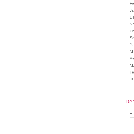
Fé
Ja
Dé
No
Oc
Se
Ju
Ma
Av
Ma
Fé
Ja
Der