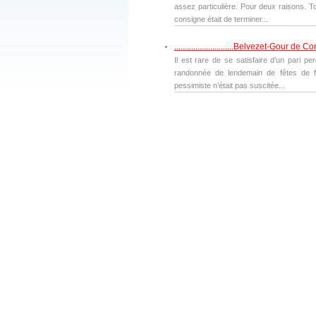
assez particulière. Pour deux raisons. T
consigne était de terminer...
............................Belvezet-Gour de 
Il est rare de se satisfaire d’un pari pe
randonnée de lendemain de fêtes de fi
pessimiste n’était pas suscitée...