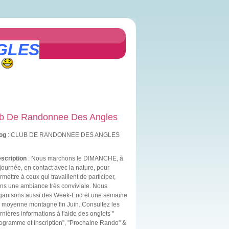
GLES
b De Randonnee Des Angles
og
: CLUB DE RANDONNEE DES ANGLES
scription
: Nous marchons le DIMANCHE, à
 journée, en contact avec la nature, pour
rmettre à ceux qui travaillent de participer,
ns une ambiance très conviviale. Nous
ganisons aussi des Week-End et une semaine
 moyenne montagne fin Juin. Consultez les
rnières informations à l'aide des onglets "
ogramme et Inscription", "Prochaine Rando" &