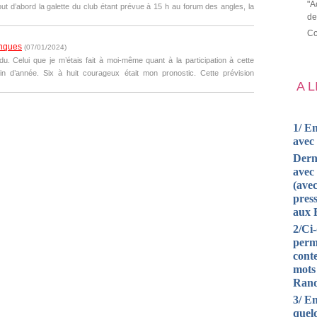
"A
out d’abord la galette du club étant prévue à 15 h au forum des angles, la
de
Co
Conques
(
07/01/2024
)
rdu. Celui que je m’étais fait à moi-même quant à la participation à cette
n d’année. Six à huit courageux était mon pronostic. Cette prévision
A 
1/ En
avec
Dern
avec 
(avec
press
aux 
2/Ci
perm
cont
mots
Rand
3/ En
quel