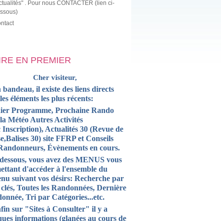
ctualités" . Pour nous CONTACTER (lien ci-
ssous)
ntact
LIRE EN PREMIER
Cher visiteur,
 bandeau, il existe des liens directs
 les
éléments
les plus récents:
ier Programme, Prochaine Rando
la Météo Autres Activités
 Inscription),
Actualités
30 (Revue de
e,Balises 30) site FFRP et
Conseils
Randonneurs, Évènements en cours.
-dessous, vous avez des MENUS vous
ettant d'accéder à l'ensemble du
enu suivant vos désirs: Recherche par
 clés, Toutes les Randonnées, Dernière
onnée, Tri par Catégories...etc.
fin sur "Sites à Consulter" il y a
ques informations (glanées au cours de