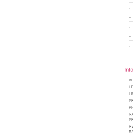
Inf
A
LE
LI
P
P
R
P
R
R