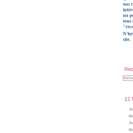
nos 
intér
un pe
tous 
"exce
N'hé
site.
Rec
12 
Ju
Ma
Av
Ma