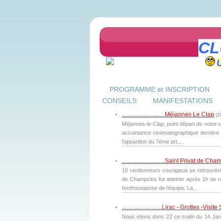
CL
PROGRAMME et INSCRIPTION
CONSEILS
MANIFESTATIONS
.............................Méjannes Le Clap
(
2
Méjannes-le-Clap, point départ de notre s
accointance cinématographique derrière 
l’apparition du 7ème art....
.............................Saint Privat de C
10 randonneurs courageux se retrouvèren
de Champclos fut atteinte après 1h de ro
l’enthousiasme de l’équipe. La...
...........................Lirac - Grottes 
Nous étions donc 22 ce matin du 14 Janvi