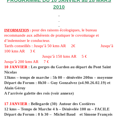
PROGRAMME DU 10 JANVIER au 28 MARS
2010
pour des raisons écologiques, le bureau
INFORMATION
:
recommande aux adhérents de pratiquer le covoiturage et
d’indemniser le conducteur.
Tarifs conseillés : Jusqu’à 50 kms AR
2€
Jusqu’à
100 kms AR
3 €
Jusqu’à 150 kms AR
5 €
Jusqu’à 200 kms AR
7 €
10 JANVIER
: Les gorges du Gardon au départ du Pont Saint
Nicolas
13kms – temps de marche : 5h 00 – dénivelée 200m – moyenne
Départ du Forum : 8h30 – Guy Gonzalvez (o4.90.26.02.19) et
Alain Géruy
A l’arrivée galette des rois (voir annexe)
17 JANVIER
: Bellegarde (30)
Autour des Costières
12 kms – Temps de Marche 4 h – Dénivelée 100 m – FACILE
Départ du Forum : 8 h 30 –
Michel Baud
et Simone François