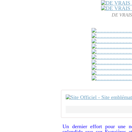
DE VRAIS
Un dernier effort pour une no
splendide vue sur Eyguières e