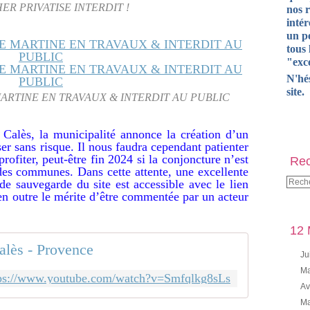
ER PRIVATISE INTERDIT !
nos 
intér
un pe
tous 
"exce
N'hé
site.
ARTINE EN TRAVAUX & INTERDIT AU PUBLIC
 Calès, la municipalité annonce la création d’un
rser sans risque. Il nous faudra cependant patienter
rofiter, peut-être fin 2024 si la conjoncture n’est
Rec
des communes. Dans cette attente, une excellente
 de sauvegarde du site est accessible avec le lien
 en outre le mérite d’être commentée par un acteur
12 
alès - Provence
Ju
Ma
ps://www.youtube.com/watch?v=Smfqlkg8sLs
Av
Ma