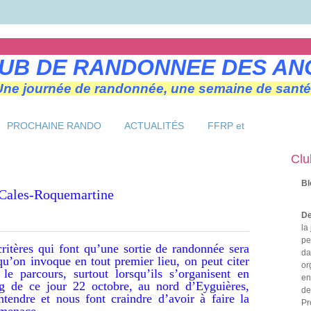
UB DE RANDONNEE DES AN
Une journée de randonnée, une semaine de santé
PROCHAINE RANDO
ACTUALITÉS
FFRP et
Clu
Bl
ières-Cales-Roquemartine
De
la
pe
critères qui font qu’une sortie de randonnée sera
da
qu’on invoque en tout premier lieu, on peut citer
or
le parcours, surtout lorsqu’ils s’organisent en
en
ng de ce jour 22 octobre, au nord d’Eyguières,
de
ntendre et nous font craindre d’avoir à faire la
Pr
 menace.