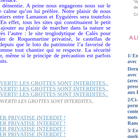
"A
te démentie. A peine nous engageons nous sur le
de
le calme qu’on lui préfère. Notre plaisir de nous
Co
ntiers entre Lamanon et Eyguières sera toutefois
En effet, tous les sites qui constituaient le petit
’ajouter au plaisir de marcher dans la nature se
ès l’autre : le site troglodytique de Calès pour
A 
ier de Roquemartine privatisé, le castellas de
epuis que le loto du patrimoine l’a favorisé de
comme tout chantier qui se respecte. La sécurité
r, même si le principe de précaution est parfois
1/ En
its.
avec
Dern
avec 
(avec
press
aux 
2/Ci
AVERTI! LES GROTTES SONT INTERDITES..
perm
cont
mots
Rand
3/ En
quel