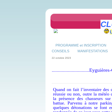
CL
PROGRAMME et INSCRIPTION
CONSEILS
MANIFESTATIONS
22 octobre 2023
..............................Eygu
Quand on fait l’inventaire des 
réussie ou non, outre la météo 
la présence des chasseurs sur 
battue. Parvenu à notre parki
quelques détonations se font e
randonnée de ce jour sous cette