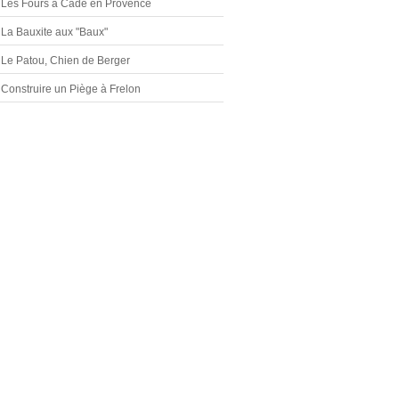
Les Fours à Cade en Provence
La Bauxite aux "Baux"
Le Patou, Chien de Berger
Construire un Piège à Frelon