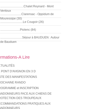
................................Chalet Reynard - Mont
Ventoux
.............................Clarensac - Oppidum de
Mouressipe (30)
...............................Le Cougoir (26)
...........................Piolenc (84)
..............................Séjour à BAUDUEN : Autour
de Bauduen
ormations-A Lire
CTUALITÉS
 PONT D'AVIGNON EN 3 D
STE DES MANIFESTATIONS
ROCHAINE RANDO
ROGRAMME et INSCRIPTION
ANDONNEURS FACE AUX CHIENS DE
ROTECTION DES TROUPEAUX
ECOMMANDATIONS PRATIQUES AUX
ANDONNEURS