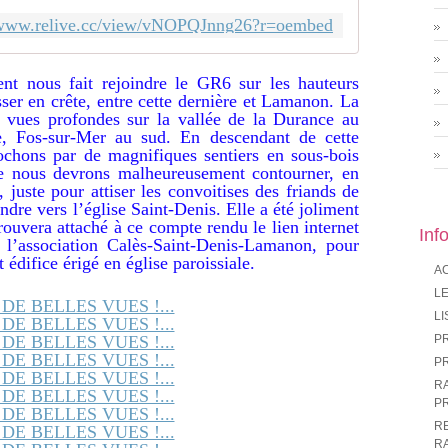
//www.relive.cc/view/vNOPQJnng26?r=oembed
nt nous fait rejoindre le GR6 sur les hauteurs
sser en crête, entre cette dernière et Lamanon. La
 vues profondes sur la vallée de la Durance au
e, Fos-sur-Mer au sud. En descendant de cette
ochons par de magnifiques sentiers en sous-bois
e nous devrons malheureusement contourner, en
t, juste pour attiser les convoitises des friands de
endre vers l’église Saint-Denis. Elle a été joliment
trouvera attaché à ce compte rendu le lien internet
Inf
 l’association Calès-Saint-Denis-Lamanon, pour
t édifice érigé en église paroissiale.
A
LE
LI
P
P
R
P
R
R