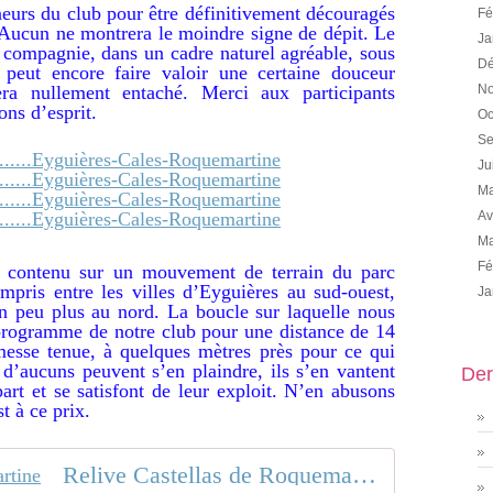
neurs du club pour être définitivement découragés
Fé
. Aucun ne montrera le moindre signe de dépit. Le
Ja
e compagnie, dans un cadre naturel agréable, sous
Dé
peut encore faire valoir une certaine douceur
era nullement entaché. Merci aux participants
No
ons d’esprit.
Oc
Se
Ju
Ma
Av
Ma
Fé
er contenu sur un mouvement de terrain du parc
ompris entre les villes d’Eyguières au sud-ouest,
Ja
 peu plus au nord. La boucle sur laquelle nous
 programme de notre club pour une distance de 14
esse tenue, à quelques mètres près pour ce qui
 d’aucuns peuvent s’en plaindre, ils s’en vantent
Der
art et se satisfont de leur exploit. N’en abusons
 à ce prix.
Relive Castellas de Roquemartine