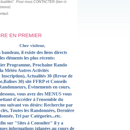
ctualités" . Pour nous CONTACTER (lien ci-
ssous)
ntact
LIRE EN PREMIER
Cher visiteur,
 bandeau, il existe des liens directs
 les
éléments
les plus récents:
ier Programme, Prochaine Rando
la Météo Autres Activités
 Inscription),
Actualités
30 (Revue de
e,Balises 30) site FFRP et
Conseils
Randonneurs, Évènements en cours.
-dessous, vous avez des MENUS vous
ettant d'accéder à l'ensemble du
enu suivant vos désirs: Recherche par
 clés, Toutes les Randonnées, Dernière
onnée, Tri par Catégories...etc.
fin sur "Sites à Consulter" il y a
ques informations (glanées au cours de