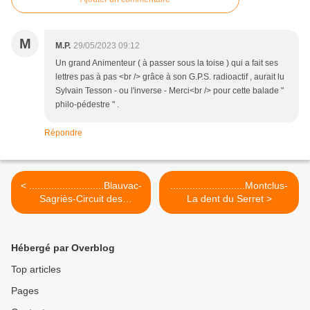
M
M.P.
29/05/2023 09:12
Un grand Animenteur ( à passer sous la toise ) qui a fait ses
lettres pas à pas <br /> grâce à son G.P.S. radioactif , aurait lu
Sylvain Tesson - ou l'inverse - Merci<br /> pour cette balade "
philo-pédestre " .
Répondre
< ...........................Blauvac-
...........................Montclus-
Sagriès-Circuit des
La dent du Serret >
Capitelles
Hébergé par Overblog
Top articles
Pages