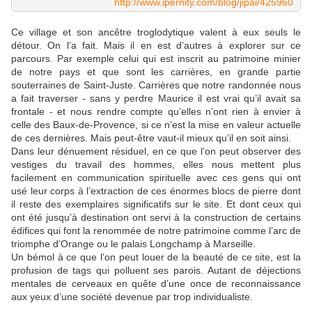
http://www.ipernity.com/blog/jipai/425960
Ce village et son ancêtre troglodytique valent à eux seuls le
détour. On l’a fait. Mais il en est d’autres à explorer sur ce
parcours. Par exemple celui qui est inscrit au patrimoine minier
de notre pays et que sont les carrières, en grande partie
souterraines de Saint-Juste. Carrières que notre randonnée nous
a fait traverser - sans y perdre Maurice il est vrai qu’il avait sa
frontale - et nous rendre compte qu’elles n’ont rien à envier à
celle des Baux-de-Provence, si ce n’est la mise en valeur actuelle
de ces dernières. Mais peut-être vaut-il mieux qu’il en soit ainsi.
Dans leur dénuement résiduel, en ce que l’on peut observer des
vestiges du travail des hommes, elles nous mettent plus
facilement en communication spirituelle avec ces gens qui ont
usé leur corps à l’extraction de ces énormes blocs de pierre dont
il reste des exemplaires significatifs sur le site. Et dont ceux qui
ont été jusqu’à destination ont servi à la construction de certains
édifices qui font la renommée de notre patrimoine comme l’arc de
triomphe d’Orange ou le palais Longchamp à Marseille.
Un bémol à ce que l’on peut louer de la beauté de ce site, est la
profusion de tags qui polluent ses parois. Autant de déjections
mentales de cerveaux en quête d’une once de reconnaissance
aux yeux d’une société devenue par trop individualiste.