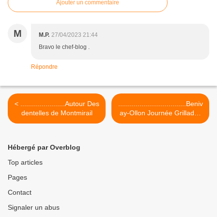
Ajouter un commentaire
M
M.P.
27/04/2023 21:44
Bravo le chef-blog .
Répondre
< .......................Autour Des
...................................Beniv
dentelles de Montmirail
ay-Ollon Journée Grillades
& détente >
Hébergé par Overblog
Top articles
Pages
Contact
Signaler un abus