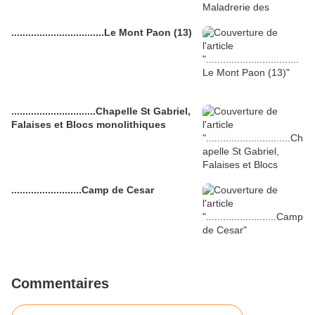
.................................Le Mont Paon (13)
..............................Chapelle St Gabriel,
Falaises et Blocs monolithiques
.........................Camp de Cesar
Commentaires