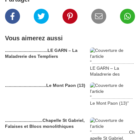
Vous aimerez aussi
..................................LE GARN – La
Maladrerie des Templiers
.................................Le Mont Paon (13)
..............................Chapelle St Gabriel,
Falaises et Blocs monolithiques