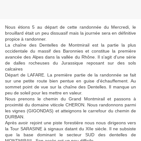
Nous étions 5 au départ de cette randonnée du Mercredi, le
brouillard était un peu dissuasif mais la journée sera en définitive
propice à randonner.
La chaîne des Dentelles de Montmirail est la partie la plus
occidentale du massif des Baronnies et constitue la première
avancée des Alpes dans la vallée du Rhône. Il s'agit d'une série
de dalles rocheuses du Jurassique reposant sur des sols
calcaires
Départ de LAFARE. La première partie de la randonnée se fait
sur une petite route bien pentue en guise d’échauffement. Au
sommet point de vue sur la chaîne des Dentelles. Il manque un
peu de soleil pour les mettre en valeur.
Nous prenons le chemin du Grand Montmirail et passons à
proximité du domaine viticole CHERON. Nous randonnons parmi
les vignes (GIGONDAS) et atteignons le carrefour du chemin de
DURBAN.
Après avoir rejoint une piste forestière nous nous dirigeons vers
la Tour SARASINE à signaux datant du XIIe siècle. Il ne subsiste
que la base dominant le secteur SUD des dentelles de
MONTMIRAIL. Son accès est un peu difficile.