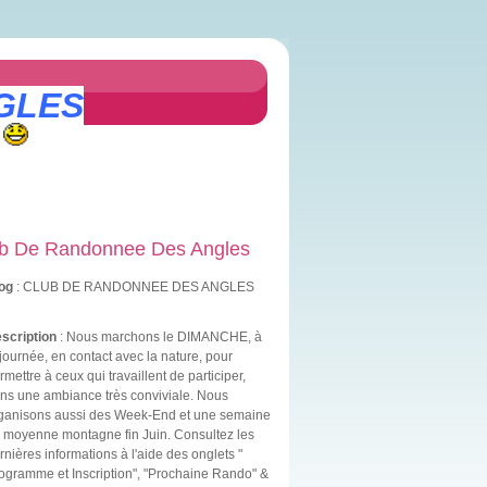
GLES
b De Randonnee Des Angles
og
: CLUB DE RANDONNEE DES ANGLES
scription
: Nous marchons le DIMANCHE, à
 journée, en contact avec la nature, pour
rmettre à ceux qui travaillent de participer,
ns une ambiance très conviviale. Nous
ganisons aussi des Week-End et une semaine
 moyenne montagne fin Juin. Consultez les
rnières informations à l'aide des onglets "
ogramme et Inscription", "Prochaine Rando" &