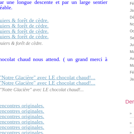
ar une longue descente et par un large sentier
Fé
éable.
Ja
Dé
No
Oc
Se
uiers & forêt de cèdre.
Ju
Ma
ocolat chaud nous attend. ( un grand merci à
Av
Ma
Fé
Ja
"Notre Glacière" avec LE chocolat chaud!...
Der