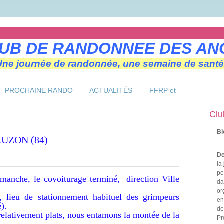
UB DE RANDONNEE DES AN
Une journée de randonnée, une semaine de santé
PROCHAINE RANDO
ACTUALITÉS
FFRP et
Clu
Bl
UR AUZON (84)
De
la
pe
anche, le covoiturage terminé, direction Ville
da
or
, lieu de stationnement habituel des grimpeurs
en
).
de
relativement plats, nous entamons la montée de la
Pr