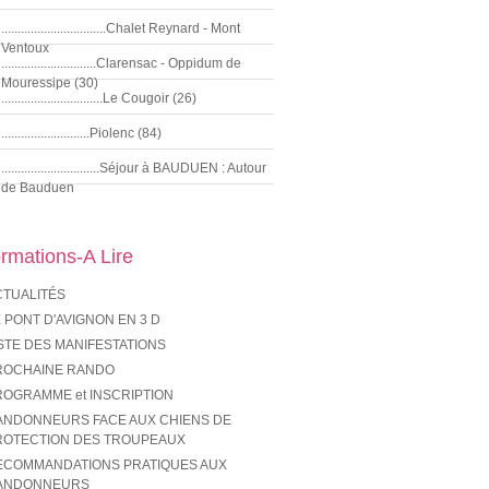
................................Chalet Reynard - Mont
Ventoux
.............................Clarensac - Oppidum de
Mouressipe (30)
...............................Le Cougoir (26)
...........................Piolenc (84)
..............................Séjour à BAUDUEN : Autour
de Bauduen
ormations-A Lire
CTUALITÉS
 PONT D'AVIGNON EN 3 D
STE DES MANIFESTATIONS
ROCHAINE RANDO
ROGRAMME et INSCRIPTION
ANDONNEURS FACE AUX CHIENS DE
ROTECTION DES TROUPEAUX
ECOMMANDATIONS PRATIQUES AUX
ANDONNEURS