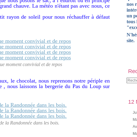
ue nous posons le sac, à l’endroit où en principe
nos 
 grand chauve. La météo n'étant pas avec nous, ce
intér
un pe
 rayon de soleil pour nous réchauffer à défaut
tous 
"exce
N'hé
site.
ue moment convivial et de repos
Rec
eaux, le chocolat, nous reprenons notre périple en
e , nous laissons la bergerie du Pas du Loup sur
12 
Ju
Ma
 de la Randonnée dans les bois.
Av
Ma