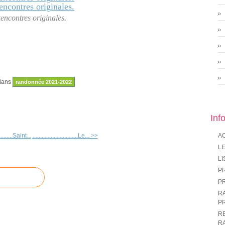
encontres originales.
dans
randonnée 2021-2022
Inf
..........Saint...
..............................Le... >>
A
LE
LI
P
P
R
P
R
R