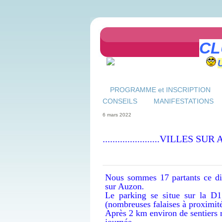
CL
PROGRAMME et INSCRIPTION
CONSEILS
MANIFESTATIONS
6 mars 2022
.......................VILLES S
Nous sommes 17 partants ce dim
sur Auzon.
Le parking se situe sur la D1
(nombreuses falaises à proximité
Après 2 km environ de sentiers 
journée .