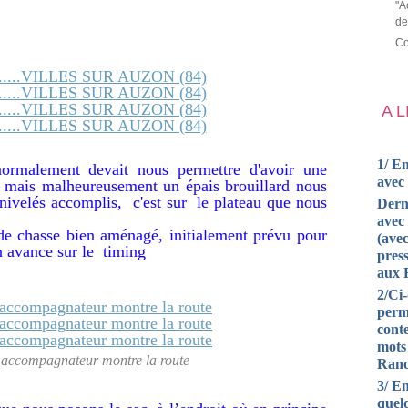
"A
de
Co
A 
1/ En
ormalement devait nous permettre d'avoir une
avec
 mais malheureusement un épais brouillard nous
nivelés accomplis, c'est sur le plateau que nous
Dern
avec 
de chasse bien aménagé, initialement prévu pour
(avec
n avance sur le timing
press
aux 
2/Ci
perm
cont
mots
e accompagnateur montre la route
Rand
3/ En
quel