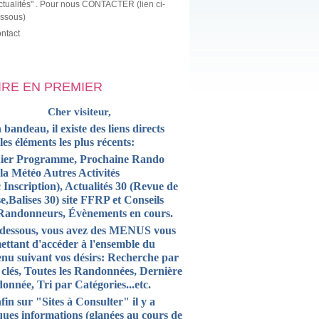
ctualités" . Pour nous CONTACTER (lien ci-
ssous)
ntact
LIRE EN PREMIER
Cher visiteur,
 bandeau, il existe des liens directs
 les
éléments
les plus récents:
ier Programme, Prochaine Rando
la Météo Autres Activités
 Inscription),
Actualités
30 (Revue de
e,Balises 30) site FFRP et
Conseils
Randonneurs, Évènements en cours.
-dessous, vous avez des MENUS vous
ettant d'accéder à l'ensemble du
enu suivant vos désirs: Recherche par
 clés, Toutes les Randonnées, Dernière
onnée, Tri par Catégories...etc.
fin sur "Sites à Consulter" il y a
ques informations (glanées au cours de