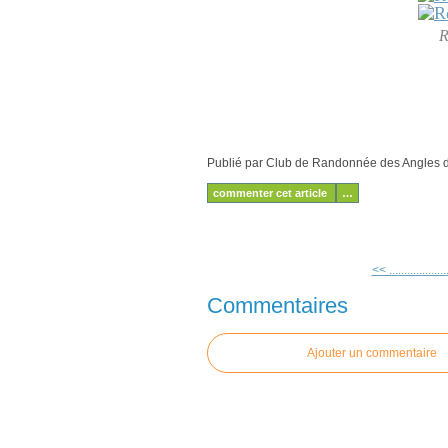
R
Publié par Club de Randonnée des Angles
commenter cet article
…
<< ..................
Commentaires
Ajouter un commentaire