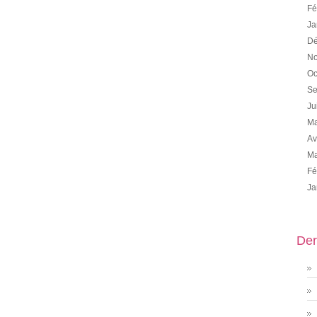
Fé
Ja
Dé
No
Oc
Se
Ju
Ma
Av
Ma
Fé
Ja
Der