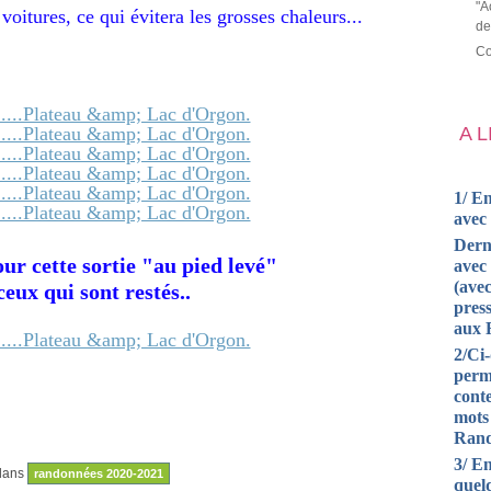
"A
oitures, ce qui évitera les grosses chaleurs...
de
Co
A 
1/ En
avec
Dern
ur cette sortie "au pied levé"
avec 
(avec
eux qui sont restés..
press
aux 
2/Ci
perm
cont
mots
Rand
3/ En
dans
randonnées 2020-2021
quel