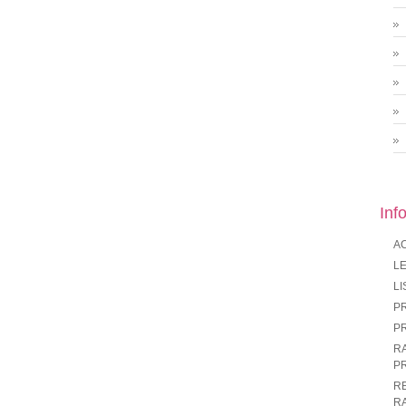
Inf
A
LE
LI
P
P
R
P
R
R