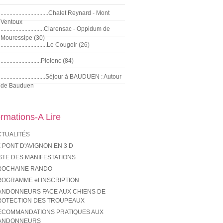
................................Chalet Reynard - Mont
Ventoux
.............................Clarensac - Oppidum de
Mouressipe (30)
...............................Le Cougoir (26)
...........................Piolenc (84)
..............................Séjour à BAUDUEN : Autour
de Bauduen
ormations-A Lire
CTUALITÉS
 PONT D'AVIGNON EN 3 D
STE DES MANIFESTATIONS
ROCHAINE RANDO
ROGRAMME et INSCRIPTION
ANDONNEURS FACE AUX CHIENS DE
ROTECTION DES TROUPEAUX
ECOMMANDATIONS PRATIQUES AUX
ANDONNEURS