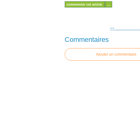
commenter cet article
…
<< .......................
Commentaires
Ajouter un commentaire