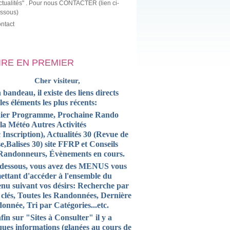
ctualités" . Pour nous CONTACTER (lien ci-
ssous)
ntact
LIRE EN PREMIER
Cher visiteur,
 bandeau, il existe des liens directs
 les
éléments
les plus récents:
ier Programme, Prochaine Rando
la Météo Autres Activités
 Inscription),
Actualités
30 (Revue de
e,Balises 30) site FFRP et
Conseils
Randonneurs, Évènements en cours.
-dessous, vous avez des MENUS vous
ettant d'accéder à l'ensemble du
enu suivant vos désirs: Recherche par
 clés, Toutes les Randonnées, Dernière
onnée, Tri par Catégories...etc.
fin sur "Sites à Consulter" il y a
ques informations (glanées au cours de