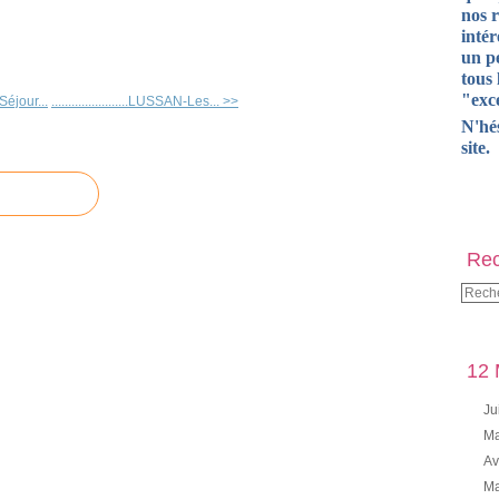
nos 
intér
un pe
tous 
"exce
...Séjour...
.......................LUSSAN-Les... >>
N'hé
site.
Rec
12 
Ju
Ma
Av
Ma