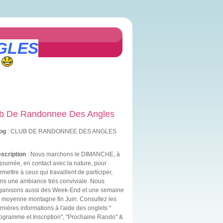
GLES
b De Randonnee Des Angles
og
: CLUB DE RANDONNEE DES ANGLES
scription
: Nous marchons le DIMANCHE, à
 journée, en contact avec la nature, pour
rmettre à ceux qui travaillent de participer,
ns une ambiance très conviviale. Nous
ganisons aussi des Week-End et une semaine
 moyenne montagne fin Juin. Consultez les
rnières informations à l'aide des onglets "
ogramme et Inscription", "Prochaine Rando" &