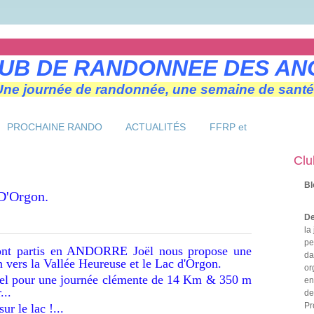
UB DE RANDONNEE DES AN
Une journée de randonnée, une semaine de santé
PROCHAINE RANDO
ACTUALITÉS
FFRP et
Clu
Bl
ac D'Orgon.
De
la
pe
sont partis en ANDORRE Joël nous propose une
da
 vers la Vallée Heureuse et le Lac d'Orgon.
or
appel pour une journée clémente de 14 Km & 350 m
en
...
de
Pr
ur le lac !...