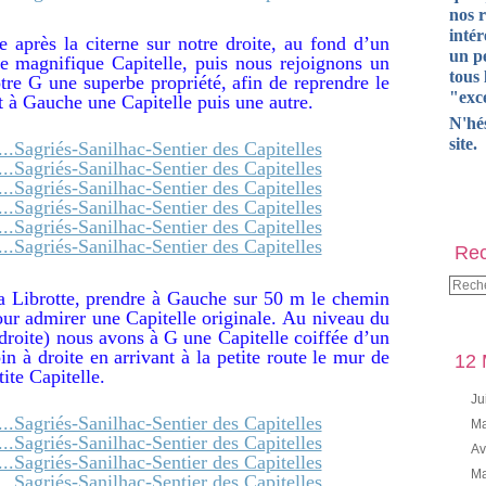
nos 
intér
 après la citerne sur notre droite, au fond d’un
un pe
ne magnifique Capitelle, puis nous rejoignons un
tous 
tre G une superbe propriété, afin de reprendre le
"exce
 à Gauche une Capitelle puis une autre.
N'hé
site.
Rec
la Librotte, prendre à Gauche sur 50 m le chemin
our admirer une Capitelle originale. Au niveau du
droite) nous avons à G une Capitelle coiffée d’un
oin à droite en arrivant à la petite route le mur de
12 
ite Capitelle.
Ju
Ma
Av
Ma