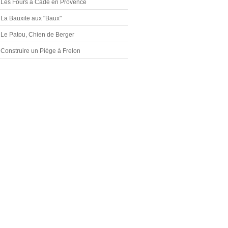
Les Fours à Cade en Provence
La Bauxite aux "Baux"
Le Patou, Chien de Berger
Construire un Piège à Frelon