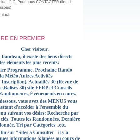
ctualités" . Pour nous CONTACTER (lien ci-
ssous)
ntact
LIRE EN PREMIER
Cher visiteur,
 bandeau, il existe des liens directs
 les
éléments
les plus récents:
ier Programme, Prochaine Rando
la Météo Autres Activités
 Inscription),
Actualités
30 (Revue de
e,Balises 30) site FFRP et
Conseils
Randonneurs, Évènements en cours.
-dessous, vous avez des MENUS vous
ettant d'accéder à l'ensemble du
enu suivant vos désirs: Recherche par
 clés, Toutes les Randonnées, Dernière
onnée, Tri par Catégories...etc.
fin sur "Sites à Consulter" il y a
ques informations (glanées au cours de