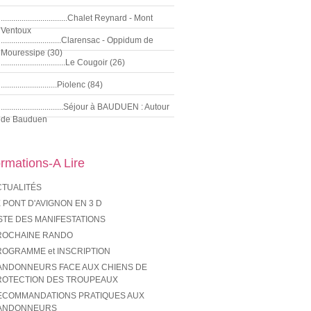
................................Chalet Reynard - Mont
Ventoux
.............................Clarensac - Oppidum de
Mouressipe (30)
...............................Le Cougoir (26)
...........................Piolenc (84)
..............................Séjour à BAUDUEN : Autour
de Bauduen
ormations-A Lire
CTUALITÉS
 PONT D'AVIGNON EN 3 D
STE DES MANIFESTATIONS
ROCHAINE RANDO
ROGRAMME et INSCRIPTION
ANDONNEURS FACE AUX CHIENS DE
ROTECTION DES TROUPEAUX
ECOMMANDATIONS PRATIQUES AUX
ANDONNEURS