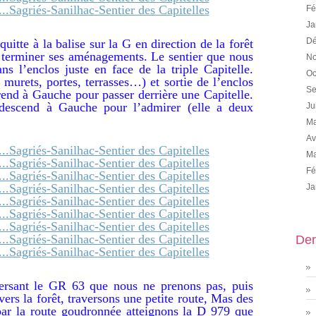
Fé
Ja
Dé
uitte à la balise sur la G en direction de la forêt
de terminer ses aménagements. Le sentier que nous
No
s l’enclos juste en face de la triple Capitelle.
Oc
, murets, portes, terrasses…) et sortie de l’enclos
Se
rend à Gauche pour passer derrière une Capitelle.
descend à Gauche pour l’admirer (elle a deux
Ju
Ma
Av
Ma
Fé
Ja
Der
ersant le GR 63 que nous ne prenons pas, puis
vers la forêt, traversons une petite route, Mas des
par la route goudronnée atteignons la D 979 que