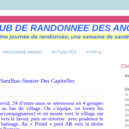
UB DE RANDONNEE DES AN
Une journée de randonnée, une semaine de santé
PROCHAINE RANDO
ACTUALITÉS
FFRP et
Clu
Bl
Sagriés-Sanilhac-Sentier Des Capitelles
De
la
pe
id, 24 d’entre nous se retrouvent en 4 groupes
da
g au bas du village. On s’équipe, on forme les
or
ccompagnateur) et on monte vers le village sur
en
vers le lavoir, puis on traverse avec prudence le
de
 balisage. Au « Pontil » petit AR vers la droite
Pr
nt Romain.