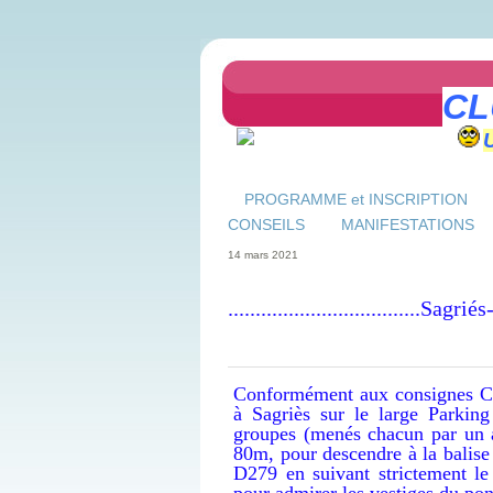
CL
PROGRAMME et INSCRIPTION
CONSEILS
MANIFESTATIONS
14 mars 2021
...................................
Conformément aux consignes Cov
à Sagriès sur le large Parkin
groupes (menés chacun par un a
80m, pour descendre à la balise 
D279 en suivant strictement le
pour admirer les vestiges du po