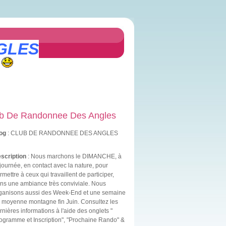
GLES
b De Randonnee Des Angles
og
: CLUB DE RANDONNEE DES ANGLES
scription
: Nous marchons le DIMANCHE, à
 journée, en contact avec la nature, pour
rmettre à ceux qui travaillent de participer,
ns une ambiance très conviviale. Nous
ganisons aussi des Week-End et une semaine
 moyenne montagne fin Juin. Consultez les
rnières informations à l'aide des onglets "
ogramme et Inscription", "Prochaine Rando" &