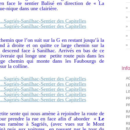
en face le sentier Balisé en direction de « La
ue-nique dans une clairière.
chemin que l’on suit sur la G en restant jusqu’à la
nd à droite et on quitte ce large chemin sur la
i descend face à Sanilhac. Arrivés en bas de ce
liveraie qui longe une petite route puis dans les
arge chemin qui monte dans les Faubourgs de
ur la colline.
Inf
A
LE
LI
P
P
R
etite sente qui nous amène à rejoindre la route de
P
our prendre la rue en face afin d' aborder «
Le
ous ramène à Sagriés, (avec vues sur le Mont
R
n) puis aux voitures en passant par le tour du
R