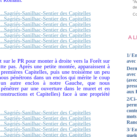
"A
de
Co
A 
1/ En
it sur le PR pour monter à droite vers la Forêt sur
avec
itte pas. Après une petite montée, apparaissent à
Dern
premières Capitelles, puis une troisième un peu
avec 
 nous pénétrons dans un enclos qui mérite le coup
(avec
 un autre enclos à notre Gauche, que nous
press
pénétrer par une ouverture dans le muret et en
aux 
constructions et Capitelles) face à une propriété
2/Ci
perm
cont
mots
Rand
3/ En
quel