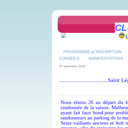
CL
PROGRAMME et INSCRIPTION
CONSEILS
MANIFESTATIONS
27 septembre 2020
..................................S
Nous étions 26 au départ du f
randonnée de la saison. Malheu
ayant fait faux bond pour prob
randonneurs au parking de la ma
Seize vaillants anciens et huit
groupes, afin de respecter les 