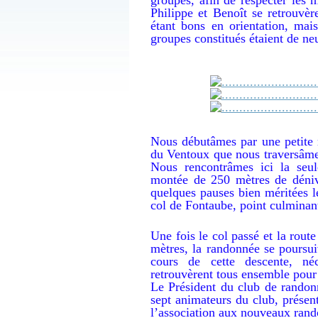
Philippe et Benoît se retrouvè
étant bons en orientation, mai
groupes constitués étaient de neu
Nous débutâmes par une petite m
du Ventoux que nous traversâmes
Nous rencontrâmes ici la seule
montée de 250 mètres de déniv
quelques pauses bien méritées le
col de Fontaube, point culminan
Une fois le col passé et la rout
mètres, la randonnée se poursui
cours de cette descente, néc
retrouvèrent tous ensemble pour 
Le Président du club de randonn
sept animateurs du club, présen
l’association aux nouveaux rand