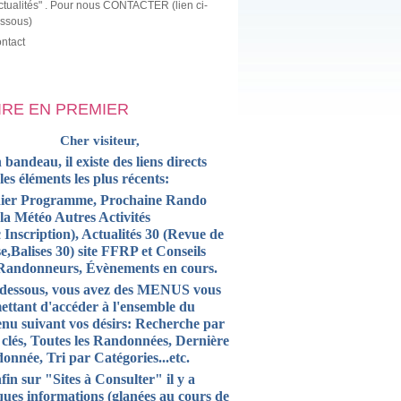
ctualités" . Pour nous CONTACTER (lien ci-
ssous)
ntact
LIRE EN PREMIER
Cher visiteur,
 bandeau, il existe des liens directs
 les
éléments
les plus récents:
ier Programme, Prochaine Rando
la Météo Autres Activités
 Inscription),
Actualités
30 (Revue de
e,Balises 30) site FFRP et
Conseils
Randonneurs, Évènements en cours.
-dessous, vous avez des MENUS vous
ettant d'accéder à l'ensemble du
enu suivant vos désirs: Recherche par
 clés, Toutes les Randonnées, Dernière
onnée, Tri par Catégories...etc.
fin sur "Sites à Consulter" il y a
ques informations (glanées au cours de