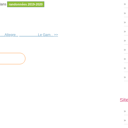
dans
randonnées 2019-2020
........Allegre...
......................Le Garn... >>
Sit