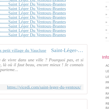
Saint-Léger-du-Ventoux, plus petit village du Vaucluse
Inf
u de vivre dans une ville ? Pourquoi pas, et si
, là où il faut beau, encore mieux ! Je connais
A
éparteme...
LE
LI
P
https://vicedi.com/saint-leger-du-ventoux/
P
R
P
R
R