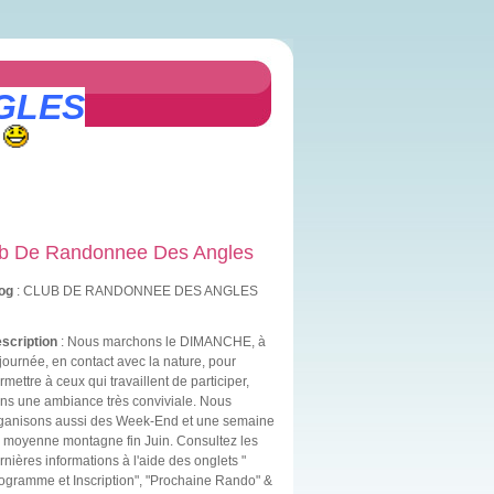
GLES
b De Randonnee Des Angles
og
: CLUB DE RANDONNEE DES ANGLES
scription
: Nous marchons le DIMANCHE, à
 journée, en contact avec la nature, pour
rmettre à ceux qui travaillent de participer,
ns une ambiance très conviviale. Nous
ganisons aussi des Week-End et une semaine
 moyenne montagne fin Juin. Consultez les
rnières informations à l'aide des onglets "
ogramme et Inscription", "Prochaine Rando" &