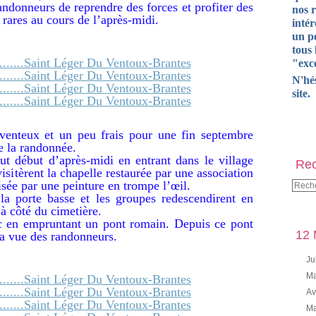
andonneurs de reprendre des forces et profiter des
nos 
s rares au cours de l’après-midi.
intér
un pe
tous 
"exce
N'hé
site.
venteux et un peu frais pour une fin septembre
e la randonnée.
ut début d’après-midi en entrant dans le village
Rec
isitèrent la chapelle restaurée par une association
risée par une peinture en trompe l’œil.
 la porte basse et les groupes redescendirent en
 à côté du cimetière.
c en empruntant un pont romain. Depuis ce pont
12 
 la vue des randonneurs.
Ju
Ma
Av
Ma