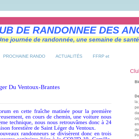
UB DE RANDONNEE DES AN
Une journée de randonnée, une semaine de santé
PROCHAINE RANDO
ACTUALITÉS
FFRP et
Clu
Bl
aint Léger Du Ventoux-Brantes
De
la
pe
orum en cette fraîche matinée pour la première
da
reusement, en cours de chemin, une voiture nous
or
lème technique, nous nous retrouvâmes donc à 24
en
ison forestière de Saint Léger du Ventoux.
de
 nouveaux randonneurs se divisèrent donc en trois
Pr
mesures sanitaires liées à la COVID 19. Camille,