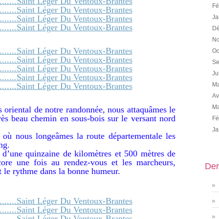
Fé
Ja
Dé
No
Oc
Se
Ju
Ma
Av
Ma
lus oriental de notre randonnée, nous attaquâmes le
rès beau chemin en sous-bois sur le versant nord
Fé
Ja
e où nous longeâmes la route départementale les
ng.
e d’une quinzaine de kilomètres et 500 mètres de
core une fois au rendez-vous et les marcheurs,
Der
nt le rythme dans la bonne humeur.