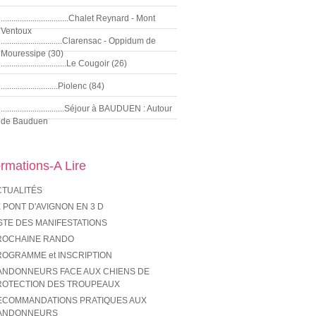
................................Chalet Reynard - Mont
Ventoux
.............................Clarensac - Oppidum de
Mouressipe (30)
...............................Le Cougoir (26)
...........................Piolenc (84)
..............................Séjour à BAUDUEN : Autour
de Bauduen
ormations-A Lire
CTUALITÉS
 PONT D'AVIGNON EN 3 D
STE DES MANIFESTATIONS
ROCHAINE RANDO
ROGRAMME et INSCRIPTION
ANDONNEURS FACE AUX CHIENS DE
ROTECTION DES TROUPEAUX
ECOMMANDATIONS PRATIQUES AUX
ANDONNEURS