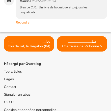
M
Maurice
25/05/2020 21:24
Bien ce C.R. , Un livre de botanique et toujours les
coquelicots .
Répondre
< ....................................Le
........................La
trou de rat, le Régalon (84)
Chatreuse de Valbonne >
Hébergé par Overblog
Top articles
Pages
Contact
Signaler un abus
C.G.U.
Cookies et données personnelles