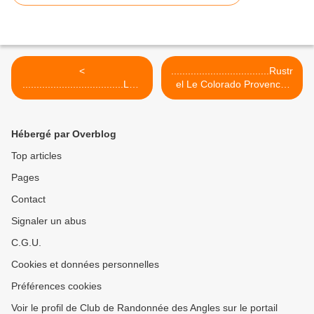
<
...................................Rustr
....................................LES
el Le Colorado Provencal
GROTTES DE
(84) >
BERIGOULE-MURS (84)
Hébergé par Overblog
Top articles
Pages
Contact
Signaler un abus
C.G.U.
Cookies et données personnelles
Préférences cookies
Voir le profil de Club de Randonnée des Angles sur le portail