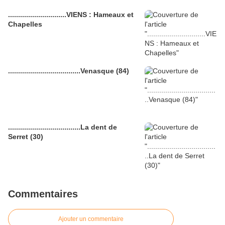
.............................VIENS : Hameaux et
Chapelles
....................................Venasque (84)
....................................La dent de
Serret (30)
Commentaires
Ajouter un commentaire