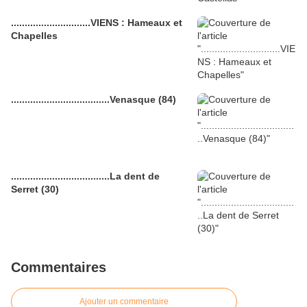
.............................VIENS : Hameaux et
Chapelles
....................................Venasque (84)
....................................La dent de
Serret (30)
Commentaires
Ajouter un commentaire