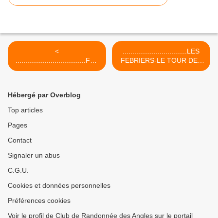
<
.................................LES
....................................FET
FEBRIERS-LE TOUR DES
E DE LA RANDONNEE- St
JAS >
JULIEN LES ROSIERS(30)
Hébergé par Overblog
Top articles
Pages
Contact
Signaler un abus
C.G.U.
Cookies et données personnelles
Préférences cookies
Voir le profil de Club de Randonnée des Angles sur le portail