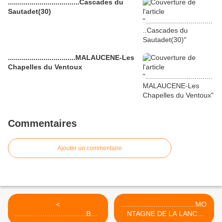
....................................Cascades du
Sautadet(30)
..................................MALAUCENE-Les
Chapelles du Ventoux
Commentaires
Ajouter un commentaire
<
.....................................MO
....................................BON
NTAGNE DE LA LANCE