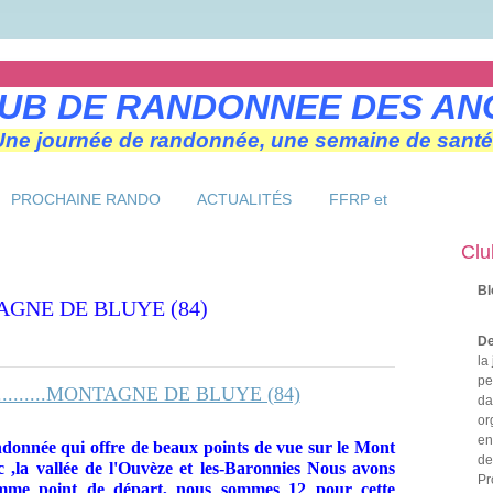
UB DE RANDONNEE DES AN
Une journée de randonnée, une semaine de santé
PROCHAINE RANDO
ACTUALITÉS
FFRP et
Clu
Bl
....MONTAGNE DE BLUYE (84)
De
la
pe
da
or
en
donnée qui offre de beaux points de vue sur le
Mont
de
 ,la vallée de l'Ouvèze et les-Baronnies Nous avons
Pr
mme point de départ, nous sommes 12 pour cette