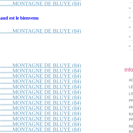
haud est le bienvenu
Inf
A
LE
LI
P
P
R
P
R
R