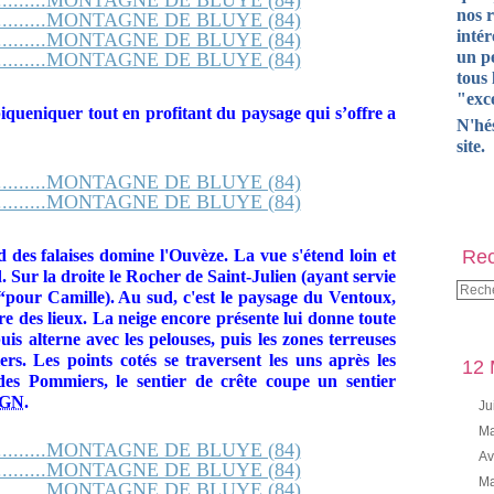
nos 
intér
un pe
tous 
"exce
piqueniquer tout en profitant du paysage qui s’offre a
N'hé
site.
d des falaises domine l'Ouvèze. La vue s'étend loin et
Rec
. Sur la droite le Rocher de Saint-Julien (ayant servie
“pour Camille). Au sud, c'est le paysage du Ventoux,
e des lieux. La neige encore présente lui donne toute
is alterne avec les pelouses, puis les zones terreuses
iers. Les points cotés se traversent les uns après les
12 
es Pommiers, le sentier de crête coupe un sentier
IGN
.
Ju
Ma
Av
Ma