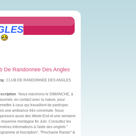
GLES
b De Randonnee Des Angles
og
: CLUB DE RANDONNEE DES ANGLES
scription
: Nous marchons le DIMANCHE, à
 journée, en contact avec la nature, pour
rmettre à ceux qui travaillent de participer,
ns une ambiance très conviviale. Nous
ganisons aussi des Week-End et une semaine
 moyenne montagne fin Juin. Consultez les
rnières informations à l'aide des onglets "
ogramme et Inscription", "Prochaine Rando" &