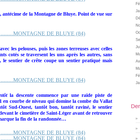
Fé
Ja
 antécime de la Montagne de Bluye. Point de vue sur
Dé
No
Oc
Se
Ju
vec les pelouses, puis les zones terreuses avec celles
ints cotés se traversent les uns après les autres, sans
Ma
le sentier de crête coupe un sentier pratiqué mais
Av
Ma
Fé
Ja
ntôt
la descente commence par une raide piste de
1 en courbe de niveau qui domine la combe du Vallat
Der
ôt Sud-Ouest, tantôt bon, tantôt raviné, le sentier
 devant le cimetière de Saint-Léger avant de retrouver
marque la fin de la randonnée…