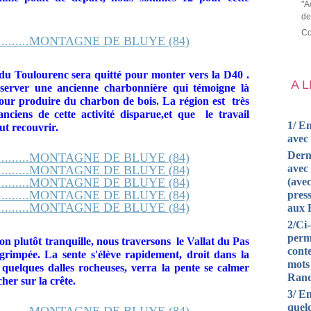
"A
de
Co
du Toulourenc
sera quitté pour monter vers la D40 .
A 
server une ancienne charbonnière qui témoigne là
s pour produire du charbon de bois. La région est très
anciens de cette
activité disparue,
et que le travail
1/ En
ut recouvrir.
avec
Dern
avec 
(avec
press
aux 
2/Ci
perm
n plutôt tranquille, nous traversons le Vallat du Pas
cont
 grimpée
. La sente s'élève rapidement, droit dans la
mots
 quelques dalles rocheuses, verra la pente se calmer
Rand
er sur la crête.
3/ En
quel