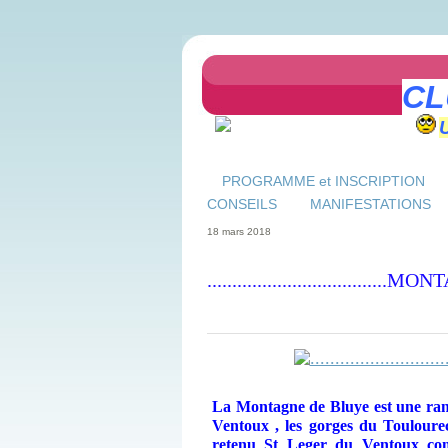
CL
PROGRAMME et INSCRIPTION
CONSEILS
MANIFESTATIONS
18 mars 2018
................................
La Montagne de Bluye est une ran
Ventoux , les gorges du Toulourec
retenu St Leger du Ventoux co