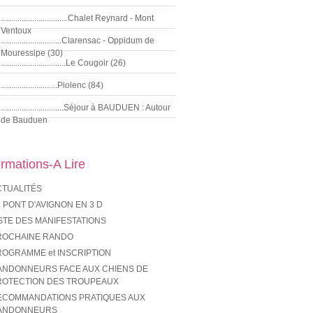
................................Chalet Reynard - Mont
Ventoux
.............................Clarensac - Oppidum de
Mouressipe (30)
...............................Le Cougoir (26)
...........................Piolenc (84)
..............................Séjour à BAUDUEN : Autour
de Bauduen
ormations-A Lire
CTUALITÉS
 PONT D'AVIGNON EN 3 D
STE DES MANIFESTATIONS
ROCHAINE RANDO
ROGRAMME et INSCRIPTION
ANDONNEURS FACE AUX CHIENS DE
ROTECTION DES TROUPEAUX
ECOMMANDATIONS PRATIQUES AUX
ANDONNEURS