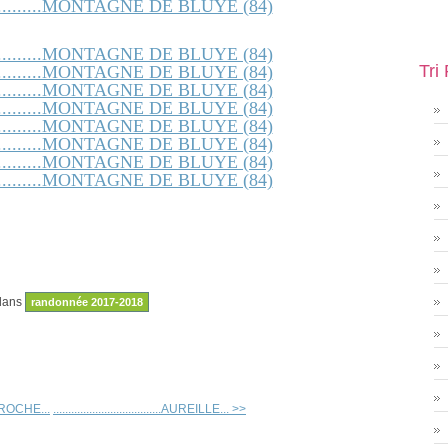
Tri
dans
randonnée 2017-2018
......ROCHE...
....................................AUREILLE... >>