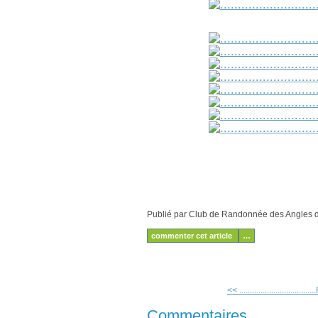
Publié par Club de Randonnée des Angles
commenter cet article
…
<< ..............................
Commentaires