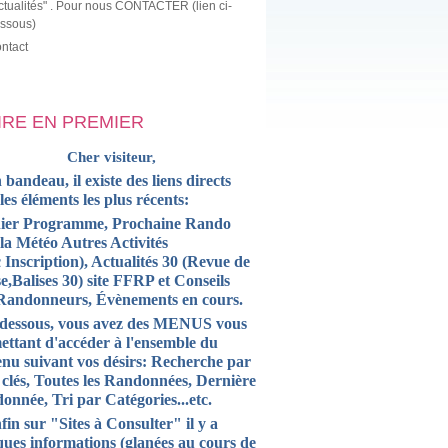
ctualités" . Pour nous CONTACTER (lien ci-
ssous)
ntact
LIRE EN PREMIER
Cher visiteur,
 bandeau, il existe des liens directs
 les
éléments
les plus récents:
ier Programme, Prochaine Rando
la Météo Autres Activités
 Inscription),
Actualités
30 (Revue de
e,Balises 30) site FFRP et
Conseils
Randonneurs, Évènements en cours.
-dessous, vous avez des MENUS vous
ettant d'accéder à l'ensemble du
enu suivant vos désirs: Recherche par
 clés, Toutes les Randonnées, Dernière
onnée, Tri par Catégories...etc.
fin sur "Sites à Consulter" il y a
ques informations (glanées au cours de