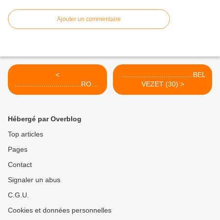
Ajouter un commentaire
<
.....................................BEL
..................................ROCH
VEZET (30) >
ER DES 11 HEURES (84)
Hébergé par Overblog
Top articles
Pages
Contact
Signaler un abus
C.G.U.
Cookies et données personnelles