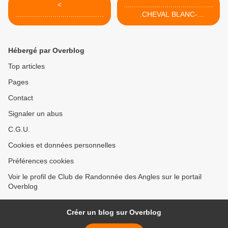
<
............................................
...........................................
.CHEVAL BLANC-
WE RAQUETTE EN
VALLONCOURT >
CHARTREUSE 17-19
MARS
Hébergé par Overblog
Top articles
Pages
Contact
Signaler un abus
C.G.U.
Cookies et données personnelles
Préférences cookies
Voir le profil de Club de Randonnée des Angles sur le portail
Overblog
Créer un blog sur Overblog