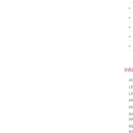
Inf
A
LE
LI
P
P
R
P
R
R