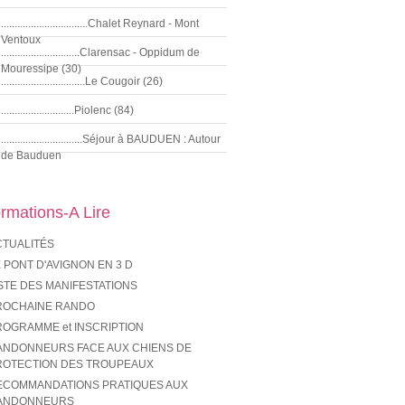
................................Chalet Reynard - Mont
Ventoux
.............................Clarensac - Oppidum de
Mouressipe (30)
...............................Le Cougoir (26)
...........................Piolenc (84)
..............................Séjour à BAUDUEN : Autour
de Bauduen
ormations-A Lire
CTUALITÉS
 PONT D'AVIGNON EN 3 D
STE DES MANIFESTATIONS
ROCHAINE RANDO
ROGRAMME et INSCRIPTION
ANDONNEURS FACE AUX CHIENS DE
ROTECTION DES TROUPEAUX
ECOMMANDATIONS PRATIQUES AUX
ANDONNEURS