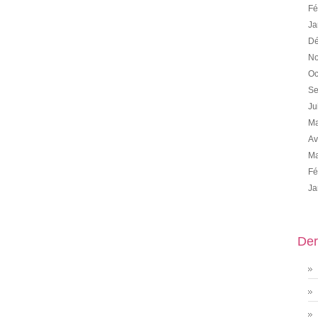
Fé
Ja
Dé
No
Oc
Se
Ju
Ma
Av
Ma
Fé
Ja
Der