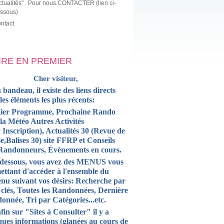
ctualités" . Pour nous CONTACTER (lien ci-
ssous)
ntact
LIRE EN PREMIER
Cher visiteur,
 bandeau, il existe des liens directs
 les
éléments
les plus récents:
ier Programme, Prochaine Rando
la Météo Autres Activités
 Inscription),
Actualités
30 (Revue de
e,Balises 30) site FFRP et
Conseils
Randonneurs, Évènements en cours.
-dessous, vous avez des MENUS vous
ettant d'accéder à l'ensemble du
enu suivant vos désirs: Recherche par
 clés, Toutes les Randonnées, Dernière
onnée, Tri par Catégories...etc.
fin sur "Sites à Consulter" il y a
ques informations (glanées au cours de