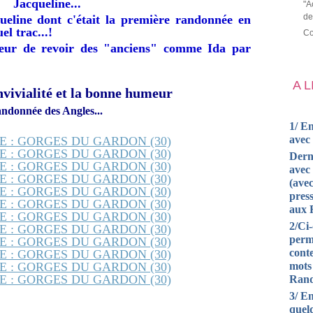
ne...
"A
de
eline dont c'était la première randonnée en
l trac...!
Co
heur de revoir des "anciens" comme Ida par
A 
nvivialité et la bonne humeur
ndonnée des Angles...
1/ En
avec
Dern
avec 
(avec
press
aux 
2/Ci
perm
cont
mots
Rand
3/ En
quel