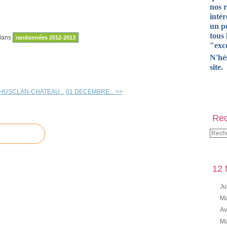
nos 
intér
un pe
tous 
dans
randonnées 2012-2013
"exce
N'hé
site.
CHUSCLAN-CHATEAU...
01 DECEMBRE... >>
Rec
12 
Ju
Ma
Av
Ma