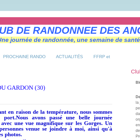
UB DE RANDONNEE DES AN
Une journée de randonnée, une semaine de santé
PROCHAINE RANDO
ACTUALITÉS
FFRP et
Clu
Bl
DU GARDON (30)
De
la
pe
ant en raison de la température, nous sommes
da
port.Nous avons passé une belle journée
or
n avec une vue magnifique sur les Gorges. Un
en
personnes venue se joindre à moi, ainsi qu'à
de
es photos.
Pr