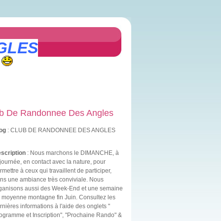
GLES
b De Randonnee Des Angles
og
: CLUB DE RANDONNEE DES ANGLES
scription
: Nous marchons le DIMANCHE, à
 journée, en contact avec la nature, pour
rmettre à ceux qui travaillent de participer,
ns une ambiance très conviviale. Nous
ganisons aussi des Week-End et une semaine
 moyenne montagne fin Juin. Consultez les
rnières informations à l'aide des onglets "
ogramme et Inscription", "Prochaine Rando" &